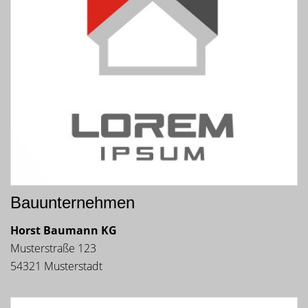
Bauunternehmen
Horst Baumann KG
Musterstraße 123
54321 Musterstadt