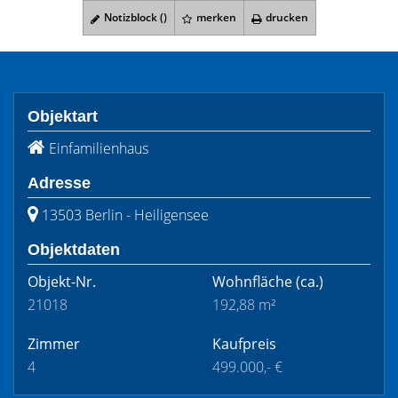
Notizblock (
)
merken
drucken
Objektart
Einfamilienhaus
Adresse
13503 Berlin - Heiligensee
Objektdaten
Objekt-Nr.
Wohnfläche
(ca.)
21018
192,88 m²
Zimmer
Kaufpreis
4
499.000,- €