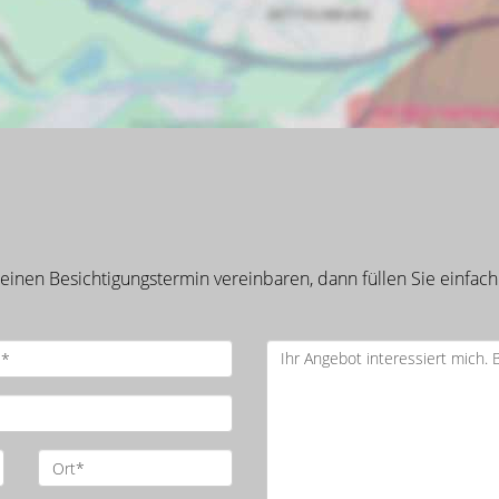
inen Besichtigungstermin vereinbaren, dann füllen Sie einfach