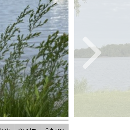
ock (
)
merken
drucken