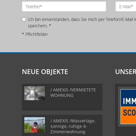
Ich bin einverstanden, dass Sie mich per Telefon/E-Mail
speichern. *
* Pflichtfelder
NEUE OBJEKTE
UNSER
/ AMEXIS /VERMIETETE
WOHNUNG
/ AMEXIS /Wasserlage,
sonnige, ruhige 4-
Zimmerwohnung