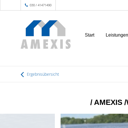
030 / 41471490
Start
Leistunge
Ergebnisübersicht
/ AMEXIS 